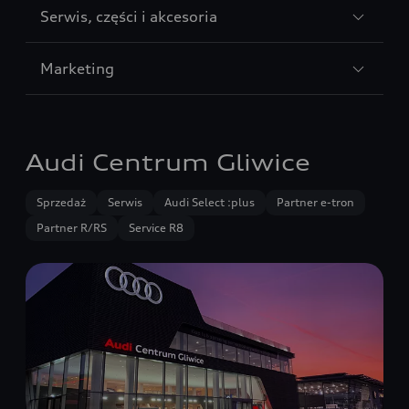
Sección
Serwis, części i akcesoria
5
Sección
Marketing
6
Audi Centrum Gliwice
Sprzedaż
Serwis
Audi Select :plus
Partner e-tron
Partner R/RS
Service R8