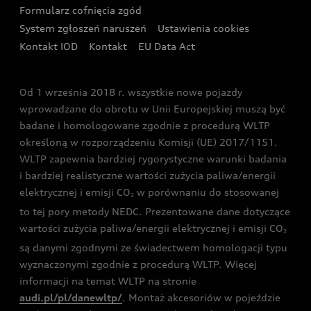
Formularz cofnięcia zgód
Ubezpieczenie
Audi i Puchar Świata w Skokach Narciarskich w
System zgłoszeń naruszeń
Ustawienia cookies
Zakopanem
Świat Audi RS
Kontakt IOD
Kontakt
EU Data Act
Audi driving experience
Od 1 września 2018 r. wszystkie nowe pojazdy
Audi exclusive
wprowadzane do obrotu w Unii Europejskiej muszą być
badane i homologowane zgodnie z procedurą WLTP
określoną w rozporządzeniu Komisji (UE) 2017/1151.
WLTP zapewnia bardziej rygorystyczne warunki badania
i bardziej realistyczne wartości zużycia paliwa/energii
elektrycznej i emisji CO
w porównaniu do stosowanej
2
to tej pory metody NEDC. Prezentowane dane dotyczące
wartości zużycia paliwa/energii elektrycznej i emisji CO
2
są danymi zgodnymi ze świadectwem homologacji typu
wyznaczonymi zgodnie z procedurą WLTP. Więcej
informacji na temat WLTP na stronie
audi.pl/pl/danewltp/
. Montaż akcesoriów w pojeździe