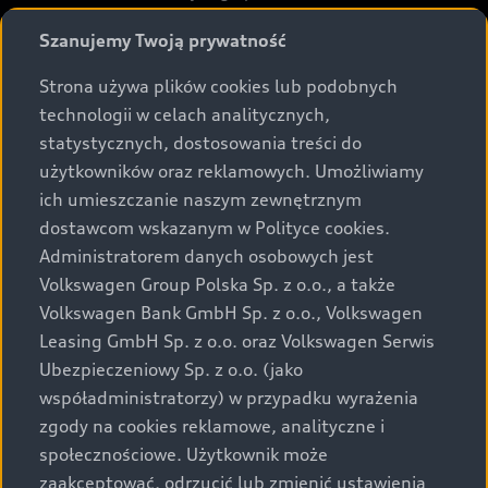
Prezentowane informacje nie stanowią zapewnienia w
Szanujemy Twoją prywatność
rozumieniu art. 5561§2 Kodeksu cywilnego oraz art.
43b ust. 2 pkt 2 lit. a-c Ustawy o prawach konsumenta.
Strona używa plików cookies lub podobnych
technologii w celach analitycznych,
Podane kwoty są rekomendowane i obejmują podatek
statystycznych, dostosowania treści do
VAT (23%), chyba że inaczej zaznaczono.
użytkowników oraz reklamowych. Umożliwiamy
ich umieszczanie naszym zewnętrznym
Audi zastrzega sobie możliwość wprowadzenia zmian w
dostawcom wskazanym w Polityce cookies.
prezentowanych wersjach. Przedstawione detale
wyposażenia mogą różnić się od specyfikacji
Administratorem danych osobowych jest
przewidzianej na rynek polski. Zamieszczone zdjęcia
Volkswagen Group Polska Sp. z o.o., a także
mogą przedstawiać wyposażenie opcjonalne, dostępne
Volkswagen Bank GmbH Sp. z o.o., Volkswagen
za dopłatą. Wiążące ustalenie ceny, wyposażenia i
Leasing GmbH Sp. z o.o. oraz Volkswagen Serwis
specyfikacji pojazdu następują w umowie sprzedaży, a
Ubezpieczeniowy Sp. z o.o. (jako
określenie parametrów technicznych zawiera
współadministratorzy) w przypadku wyrażenia
świadectwo homologacji typu pojazdu. Zastrzegamy
zgody na cookies reklamowe, analityczne i
sobie prawo do zmian i pomyłek. Wszelkie informacje
społecznościowe. Użytkownik może
prezentowane na stronie są aktualne na dzień ich
zaakceptować, odrzucić lub zmienić ustawienia